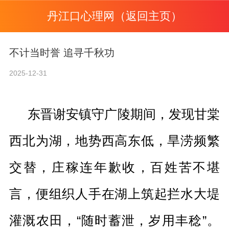
丹江口心理网（返回主页）
不计当时誉 追寻千秋功
2025-12-31
东晋谢安镇守广陵期间，发现甘棠
西北为湖，地势西高东低，旱涝频繁
交替，庄稼连年歉收，百姓苦不堪
言，便组织人手在湖上筑起拦水大堤
灌溉农田，“随时蓄泄，岁用丰稔”。